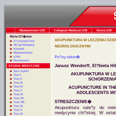
Wydawnictwo UJK
Collegium Medicum UJK
Strona UJK
Menu G?�wne
AKUPUNKTURA W LECZENIU DZIEC
O Czasopi?mie
Sk?ad Redakcji
NEUROLOGICZNYMI
Kontakt
Wydawnictwo
Pe?ny tekst�
Linki
Recenzenci
Janusz Wendorff, El?bieta H
STUDIA MEDYCZNE
Spis wyda?
AKUPUNKTURA W LEC
Tom I
SCHORZENIA
Tom II
Tom III
Tom IV
ACUPUNCTURE IN TH
Tom V
ADOLESCENTS WI
Tom VI
Tom VII
STRESZCZENIE
�
Tom VIII
Tom IX
Akupunktura nale?y do met
Tom X
medycynie chi?skiej. W ostat
Tom XI