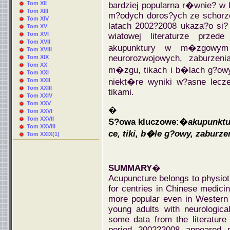
Tom XII
bardziej popularna r�wnie? w k
Tom XIII
m?odych doros?ych ze schorze
Tom XIV
latach 2002?2008 ukaza?o si? 
Tom XV
Tom XVI
wiatowej literaturze przed
Tom XVII
akupunktury w m�zgowym p
Tom XVIII
neurorozwojowych, zaburzeni
Tom XIX
Tom XX
m�zgu, tikach i b�lach g?owy
Tom XXI
Tom XXII
niekt�re wyniki w?asne lecze
Tom XXIII
tikami.
Tom XXIV
Tom XXV
�
Tom XXVI
Tom XXVII
S?owa kluczowe:�
akupunktu
Tom XXVIII
ce, tiki, b�le g?owy, zaburz
Tom XXIX(1)
SUMMARY
�
Acupuncture belongs to physio
for centries in Chinese medici
more popular even in Western c
young adults with neurologica
some data from the literature 
period 2002?2008 appeared m