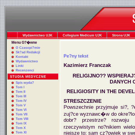
Wydawnictwo UJK
Collegium Medicum UJK
Strona UJK
Menu G?�wne
O Czasopi?mie
Sk?ad Redakcji
Pe?ny tekst
Kontakt
Wydawnictwo
Kazimierz Franczak
Linki
Recenzenci
RELIGIJNO?? WSPIERA
STUDIA MEDYCZNE
DANYCH 
Spis wyda?
Tom I
RELIGIOSITY IN THE DEV
Tom II
Tom III
STRESZCZENIE
Tom IV
Tom V
Powszechnie przyjmuje si?, ?e
Tom VI
zuj?ce wyznawc�w do okre?lone
Tom VII
Tom VIII
dobr? przestrze? rozwoju
Tom IX
rzeczywistym no?nikiem wiel
Tom X
niejsze to: sam cz?owiek w swo
Tom XI