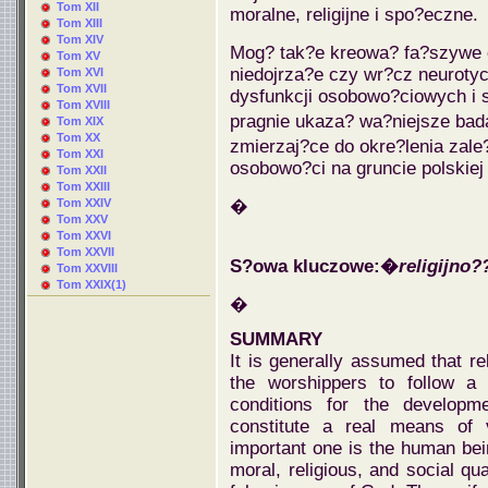
Tom XII
moralne, religijne i spo?eczne.
Tom XIII
Tom XIV
Mog? tak?e kreowa? fa?szywe 
Tom XV
niedojrza?e czy wr?cz neurot
Tom XVI
Tom XVII
dysfunkcji osobowo?ciowych i 
Tom XVIII
pragnie ukaza? wa?niejsze bada
Tom XIX
Tom XX
zmierzaj?ce do okre?lenia zale
Tom XXI
osobowo?ci na gruncie polskiej p
Tom XXII
Tom XXIII
Tom XXIV
�
Tom XXV
Tom XXVI
Tom XXVII
S?owa kluczowe:�
religijno
Tom XXVIII
Tom XXIX(1)
�
SUMMARY
It is generally assumed that r
the worshippers to follow a d
conditions for the develop
constitute a real means of
important one is the human bein
moral, religious, and social qu