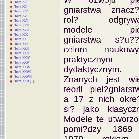
Tom XII
Tom XIII
gniarstwa znacz
Tom XIV
Tom XV
rol? odgrywa
Tom XVI
Tom XVII
modele pie
Tom XVIII
Tom XIX
gniarstwa s?u??
Tom XX
Tom XXI
celom naukowy
Tom XXII
Tom XXIII
praktycznym
Tom XXIV
Tom XXV
dydaktycznym.
Tom XXVI
Tom XXVII
Tom XXVIII
Znanych jest wi
Tom XXIX(1)
teorii piel?gniarst
a 17 z nich okre
si? jako klasycz
Modele te utworz
pomi?dzy 1869
1979 rokiem