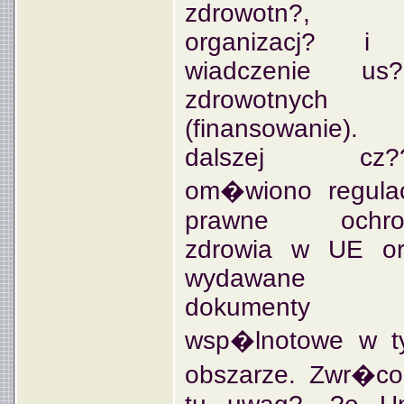
zdrowotn?,
organizacj? i
wiadczenie us?
zdrowotnych
(finansowanie).
dalszej cz??
om�wiono regula
prawne ochro
zdrowia w UE or
wydawane
dokumenty
wsp�lnotowe w t
obszarze. Zwr�c