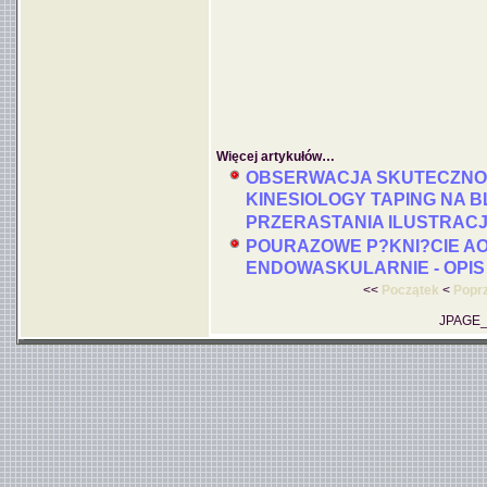
Więcej artykułów…
OBSERWACJA SKUTECZNO?
KINESIOLOGY TAPING NA 
PRZERASTANIA ILUSTRAC
POURAZOWE P?KNI?CIE A
ENDOWASKULARNIE - OPI
<<
Początek
<
Popr
JPAGE