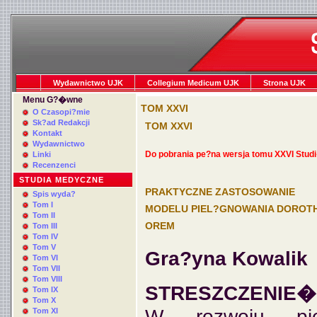
Wydawnictwo UJK
Collegium Medicum UJK
Strona UJK
Menu G?�wne
TOM XXVI
O Czasopi?mie
Sk?ad Redakcji
TOM XXVI
Kontakt
Wydawnictwo
Do pobrania pe?na wersja tomu XXVI St
Linki
Recenzenci
STUDIA MEDYCZNE
PRAKTYCZNE ZASTOSOWANIE
Spis wyda?
Tom I
MODELU PIEL?GNOWANIA DOROT
Tom II
OREM
Tom III
Tom IV
Tom V
Gra?yna Kowalik
Tom VI
Tom VII
Tom VIII
STRESZCZENIE�
Tom IX
Tom X
W rozwoju pie
Tom XI