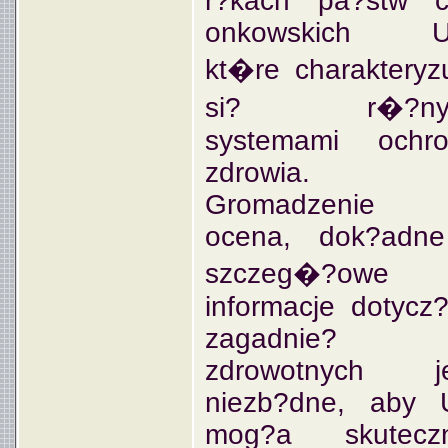
r?kach pa?stw c
onkowskich U
kt�re charakteryz
si? r�?ny
systemami ochro
zdrowia.
Gromadzenie
ocena, dok?adne
szczeg�?owe
informacje dotycz
zagadnie?
zdrowotnych je
niezb?dne, aby 
mog?a skuteczn