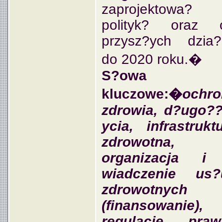
zaprojektowa?
polityk? oraz c
przysz?ych dzia
do 2020 roku.�
S?owa
kluczowe:�
ochro
zdrowia, d?ugo?
ycia, infrastrukt
zdrowotna,
organizacja i
wiadczenie us?
zdrowotnych
(finansowanie),
regulacje praw