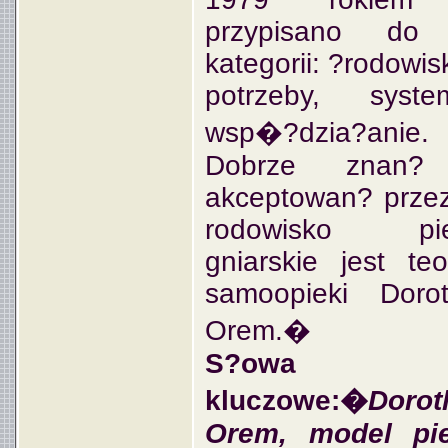
przypisano do
kategorii:
?
rodowis
potrzeby, syste
wsp
�?
dzia
?
anie.
Dobrze znan
?
akceptowan
?
prze
rodowisko pie
gniarskie jest teo
samoopieki Doro
Orem.�
S?owa
kluczowe:�
Dorot
Orem, model pie