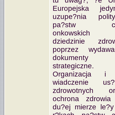
tu uwag?, ?e Un
Europejska jedy
uzupe?nia polit
pa?stw c
onkowskich
dziedzinie zdro
poprzez wydawa
dokumenty
strategiczne.
Organizacja i
wiadczenie us?
zdrowotnych or
ochrona zdrowia
du?ej mierze le?