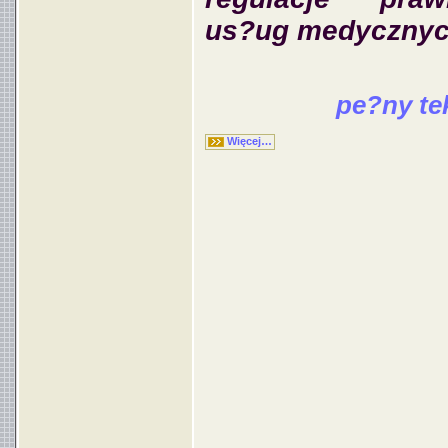
us?ug medycznyc
pe?ny te
Więcej…