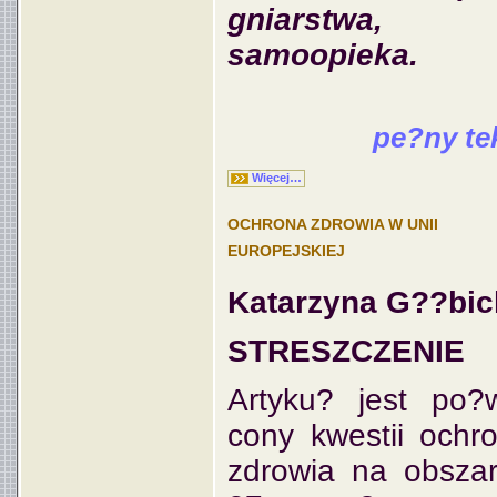
gniarstwa,
samoopieka.
pe?ny te
Więcej…
OCHRONA ZDROWIA W UNII
EUROPEJSKIEJ
Katarzyna G??bic
STRESZCZENIE
Artyku? jest po?
cony kwestii ochr
zdrowia na obsza