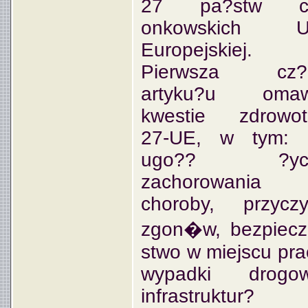
27 pa?stw c
onkowskich Un
Europejskiej.
Pierwsza cz?
artyku?u omaw
kwestie zdrowot
27-UE, w tym: 
ugo?? ?yci
zachorowania 
choroby, przycz
zgon�w, bezpiec
stwo w miejscu pra
wypadki drogow
infrastruktur?